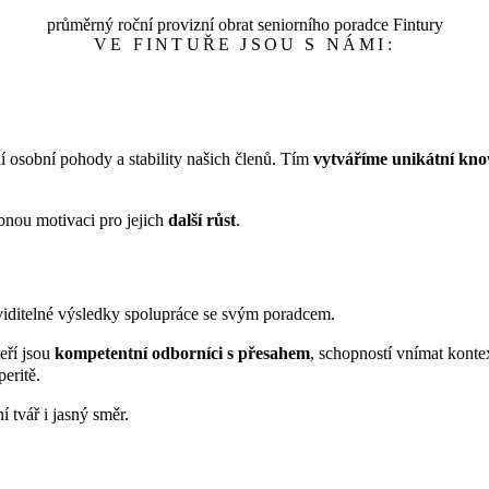
průměrný roční provizní obrat seniorního poradce Fintury
VE FINTUŘE JSOU S NÁMI:
 osobní pohody a stability našich členů. Tím
vytváříme unikátní kno
bnou motivaci pro jejich
další růst
.
 viditelné výsledky spolupráce se svým poradcem.
eří jsou
kompetentní odborníci s přesahem
, schopností vnímat konte
eritě.
 tvář i jasný směr.