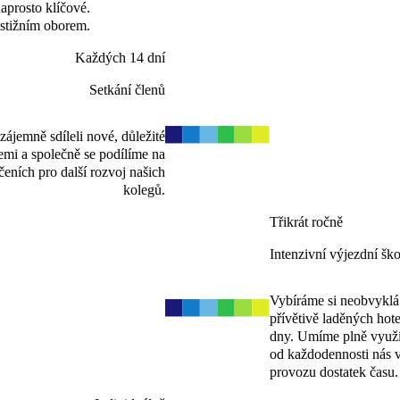
aprosto klíčové.
estižním oborem.
Každých 14 dní
Setkání členů
ájemně sdíleli nové, důležité
cemi a společně se podílíme na
učeních pro další rozvoj našich
kolegů.
Třikrát ročně
Intenzivní výjezdní ško
Vybíráme si neobvyklá a
přívětivě laděných hote
dny. Umíme plně využít
od každodennosti nás 
provozu dostatek času.