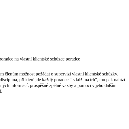
poradce na vlastní klientské schůzce poradce
m členům možnost požádat o supervizi vlastní klientské schůzky.
sciplína, při které jde každý poradce “ s kůží na trh”, mu pak nabízí
ých informací, prospěšné zpětné vazby a pomoci v jeho dalším
í.