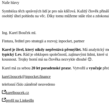
Naše hlavy
Symbióza těch správných lidí je pro nás klíčová. Každý člověk přináší
osobitý úhel pohledu na věc. Díky tomu můžeme stále růst a zdokonal
Ing. Karel Bouček ml.
Fintura, ředitel pro strategii a rozvoj; inpocket, partner
Karel je živel, který nikdy nepřestává přemýšlet.
Má analytický moze
typický Lev.
Rád je obklopen společností, zajímavými lidmi, které si
kousnout. Trojky horní má na člověka nezvykle dlouhé 😊.
Karel má za sebou
20 let poradenské praxe
. Vytvořil a
vyučuje
před
karel.boucek@inpocket.finance
telefonní číslo záměrně neuvedeno
karelboucek.cz
profil na LinkedIn