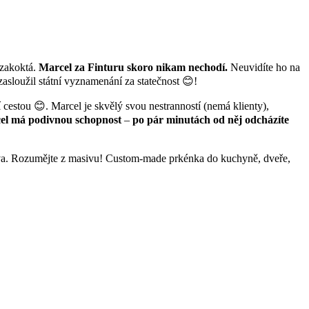
e zakoktá.
Marcel za Finturu skoro nikam nechodí.
Neuvidíte ho na
zasloužil státní vyznamenání za statečnost 😊!
 cestou 😊. Marcel je skvělý svou nestranností (nemá klienty),
el má podivnou schopnost
–
po pár minutách od něj odcházíte
eva. Rozumějte z masivu! Custom-made prkénka do kuchyně, dveře,