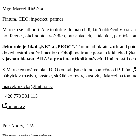
Mgr. Marcel Růžička
Fintura, CEO; inpocket, partner
Marcela se lidi bojí. A je to dobře. Je málo lidí, kteří oblečeni v krať
konferenci, obchodních večeřích, presentacích, snídaních, parnících a
Jeho role je říkat „NE“ a „PROČ“.
Tím mnohokráte zachránil potenc
dovednostmi kouče i mentora. Obojí podtrhuje povaha klidného býka,
s jasnou hlavou, AHA! a prací na několik měsíců.
Umí to být i de
S Marcelem máme plán B. Okoukali jsme to od společnosti B Plán 🤣
nábytek z masivu, postele, složité komody, kusovky. Marcel na tom na
marcel.ruzicka@fintura.cz
+420 773 331 113
fintura.cz
Petr Andrš, EFA