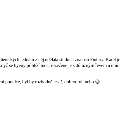
ientských jednání z něj udělala studnici znalostí Fintury. Karel je
 Když se hyeny přiblíží moc, rozežene je s důrazným řevem a umí i
í poradce, byl by rozhodně tesař, dobrodruh nebo 😉.