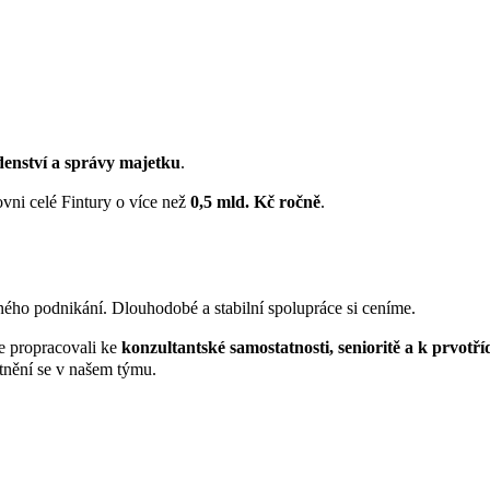
denství a správy majetku
.
vni celé Fintury o více než
0,5 mld. Kč ročně
.
ého podnikání. Dlouhodobé a stabilní spolupráce si ceníme.
se propracovali ke
konzultantské samostatnosti, senioritě a k prvot
tnění se v našem týmu.