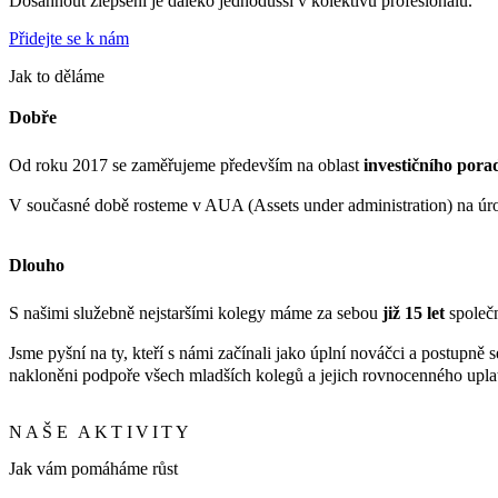
Dosáhnout zlepšení je daleko jednodušší v kolektivu profesionálů.
Přidejte se k nám
Jak to děláme
Dobře
Od roku 2017 se zaměřujeme především na oblast
investičního pora
V současné době rosteme v AUA (Assets under administration) na úro
Dlouho
S našimi služebně nejstaršími kolegy máme za sebou
již 15 let
společn
Jsme pyšní na ty, kteří s námi začínali jako úplní nováčci a postupně 
nakloněni podpoře všech mladších kolegů a jejich rovnocenného upla
NAŠE AKTIVITY
Jak vám pomáháme růst