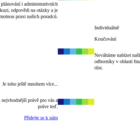
plánování i administrativních
skuzi, odpovědi na otázky a je
amotnou praxi našich poradců.
Individuálně
Koučování
Neváháme nabízet naši
odborníky v oblasti fin
růst.
Je toho ještě mnohem více...
 nejvhodnější právě pro vás a
práve teď.
Přidejte se k nám