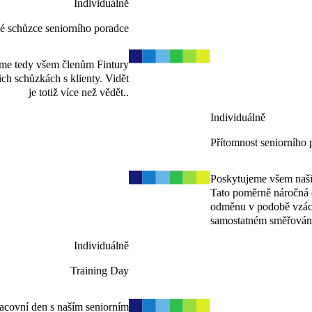
Individuálně
ké schůzce seniorního poradce
áme tedy všem členům Fintury
ich schůzkách s klienty. Vidět
je totiž více než vědět..
Individuálně
Přítomnost seniorního 
Poskytujeme všem naši
Tato poměrně náročná di
odměnu v podobě vzácn
samostatném směřován
Individuálně
Training Day
acovní den s naším seniorním