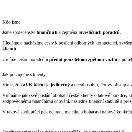
Kdo jsme
Jsme společenství
finančních
a zejména
investičních poradců
.
Hledáme a nacházíme cesty k posílení odborných kompetencí, zvýšení
klientů
.
Umíme našim poradcům
předat použitelnou zpětnou vazbu
a potře
Jak pracujeme s klienty
Víme, že
každý klient je jedinečný
a ocení osobní, férový přístup a
Vnímáme jako své poslání obohatit české klienty o takové poradce, kt
zodpovědnému finančnímu chování, následné finanční stabilitě a prosp
V takové spolupráci pak ochrana majetku a bohatství nabývá konkrétní