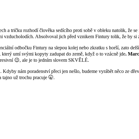
asech a tričku rozhodí člověka sedícího proti sobě v obleku natolik, že s
ni vzducholodích. Absolvoval jich před vznikem Fintury tolik, že by si 
iální odbočku Fintury na slepou kolej nebo zkratku s horší, zato delší
 který umí svými kopyty zadupat do země, když o to vzácně jde
. Marc
presivní 😉, ale je to jedním slovem SKVĚLÉ.
. Kdyby nám poradenství přeci jen nešlo, budeme vyrábět něco ze dř
 tajno už trochu pracuje 🤫.